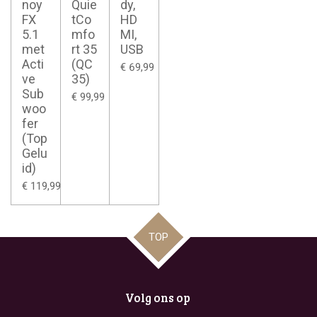
noy
Quie
dy,
FX
tCo
HD
5.1
mfo
MI,
met
rt 35
USB
Acti
(QC
€ 69,99
ve
35)
Sub
€ 99,99
woo
fer
(Top
Gelu
id)
€ 119,99
TOP
Volg ons op