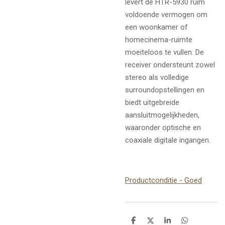
levert de HTR-5930 ruim
voldoende vermogen om
een woonkamer of
homecinema-ruimte
moeiteloos te vullen. De
receiver ondersteunt zowel
stereo als volledige
surroundopstellingen en
biedt uitgebreide
aansluitmogelijkheden,
waaronder optische en
coaxiale digitale ingangen.
Productconditie - Goed
D
D
S
D