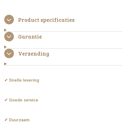
e
e
h
e
l
e
a
l
e
l
r
e
n
e
n
Product specificaties
Garantie
Verzending
✔ Snelle levering
✔ Goede service
✔ Duurzaam