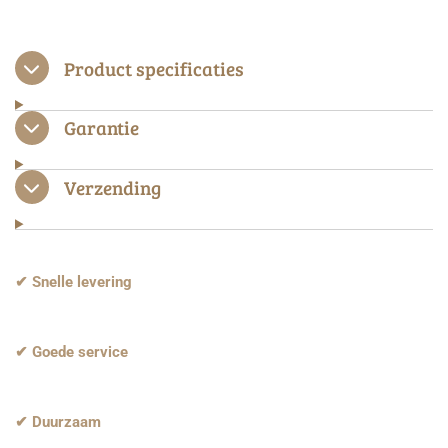
e
e
h
e
l
e
a
l
e
l
r
e
n
e
n
Product specificaties
Garantie
Verzending
✔ Snelle levering
✔ Goede service
✔ Duurzaam