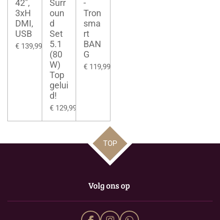
42",
Surr
-
3xH
oun
Tron
DMI,
d
sma
USB
Set
rt
5.1
BAN
€ 139,99
(80
G
W)
€ 119,99
Top
gelui
d!
€ 129,99
TOP
Volg ons op