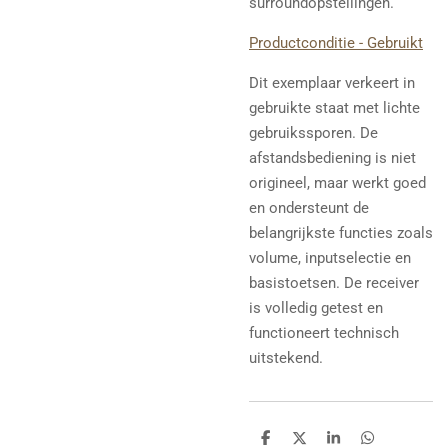
surroundopstellingen.
Productconditie - Gebruikt
Dit exemplaar verkeert in
gebruikte staat met lichte
gebruikssporen. De
afstandsbediening is niet
origineel, maar werkt goed
en ondersteunt de
belangrijkste functies zoals
volume, inputselectie en
basistoetsen. De receiver
is volledig getest en
functioneert technisch
uitstekend.
D
D
S
D