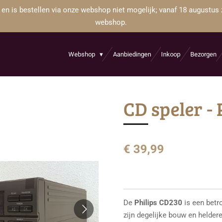
 en is bestellen via onze webshop niet mogelijk; vanaf 18 augustus 
webshop.
Webshop
Aanbiedingen
Inkoop
Bezorgen
CD speler -
€ 39,99
De
Philips CD230
is een betr
zijn degelijke bouw en heldere