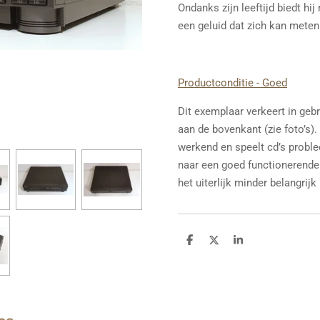
Ondanks zijn leeftijd biedt hi
een geluid dat zich kan mete
Productconditie - Goed
Dit exemplaar verkeert in gebr
aan de bovenkant (zie foto’s).
werkend en speelt cd’s proble
naar een goed functionerende 
het uiterlijk minder belangrijk 
D
D
S
e
e
h
l
e
a
e
l
r
n
e