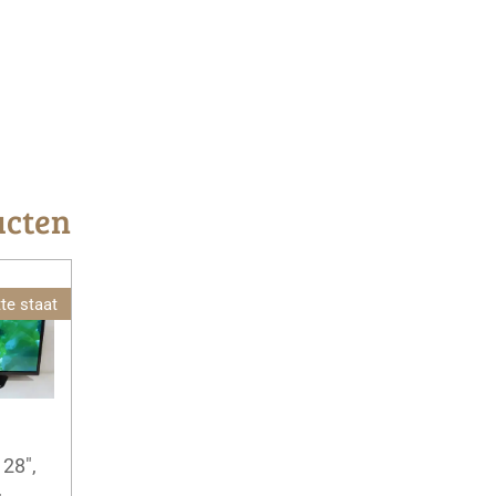
ucten
te staat
 28",
,