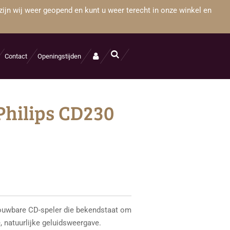
zijn wij weer geopend en kunt u weer terecht in onze winkel en
Contact
Openingstijden
 Philips CD230
ouwbare CD-speler die bekendstaat om
, natuurlijke geluidsweergave.