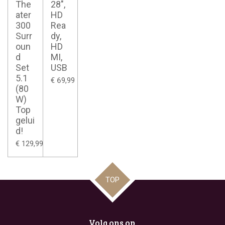
The
28",
ater
HD
300
Rea
Surr
dy,
oun
HD
d
MI,
Set
USB
5.1
€ 69,99
(80
W)
Top
gelui
d!
€ 129,99
TOP
Volg ons op