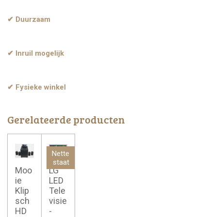
✔ Duurzaam
✔ Inruil mogelijk
✔ Fysieke winkel
Gerelateerde producten
Nette
staat
Moo
LG
ie
LED
Klip
Tele
sch
visie
HD
-