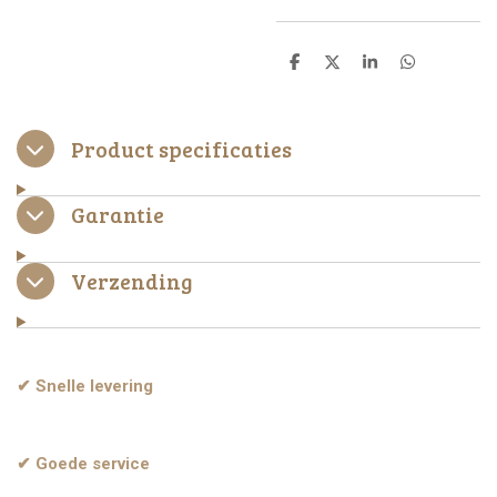
D
D
S
D
e
e
h
e
l
e
a
l
e
l
r
e
n
e
n
Product specificaties
Garantie
Verzending
✔ Snelle levering
✔ Goede service