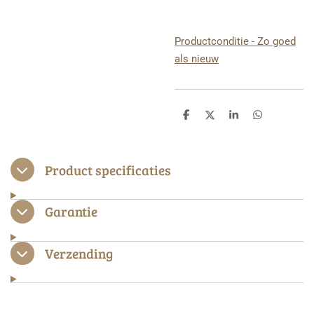
Productconditie - Zo goed
als nieuw
D
D
S
D
e
e
h
e
l
e
a
l
e
l
r
e
n
e
n
Product specificaties
Garantie
Verzending