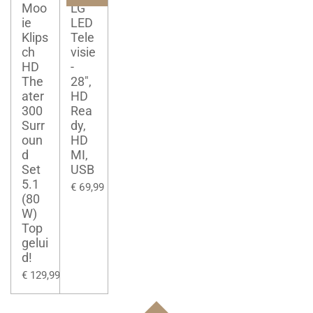
Moo
LG
ie
LED
Klips
Tele
ch
visie
HD
-
The
28",
ater
HD
300
Rea
Surr
dy,
oun
HD
d
MI,
Set
USB
5.1
€ 69,99
(80
W)
Top
gelui
d!
€ 129,99