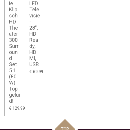
ie
LED
Klip
Tele
sch
visie
HD
-
The
28",
ater
HD
300
Rea
Surr
dy,
oun
HD
d
MI,
Set
USB
5.1
€ 69,99
(80
W)
Top
gelui
d!
€ 129,99
TOP