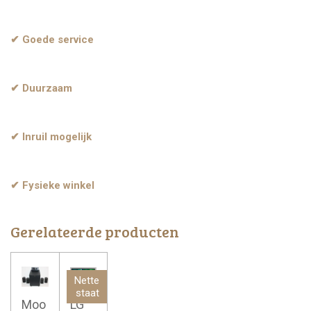
✔ Goede service
✔ Duurzaam
✔ Inruil mogelijk
✔ Fysieke winkel
Gerelateerde producten
Nette
staat
Moo
LG