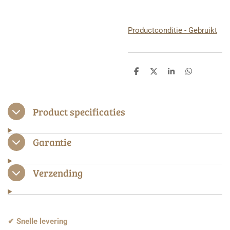
Productconditie - Gebruikt
D
D
S
D
e
e
h
e
l
e
a
l
e
l
r
e
n
e
n
Product specificaties
Garantie
Verzending
✔ Snelle levering