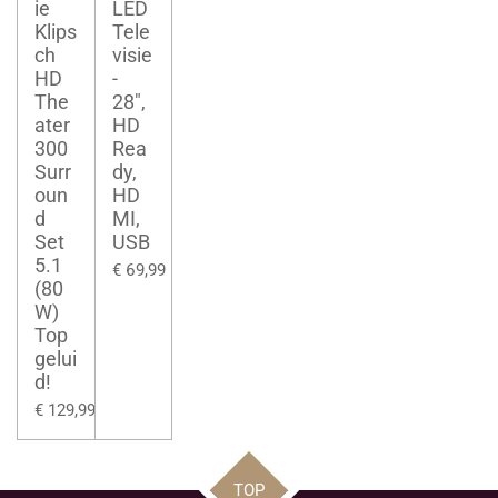
ie
LED
Klips
Tele
ch
visie
HD
-
The
28",
ater
HD
300
Rea
Surr
dy,
oun
HD
d
MI,
Set
USB
5.1
€ 69,99
(80
W)
Top
gelui
d!
€ 129,99
TOP