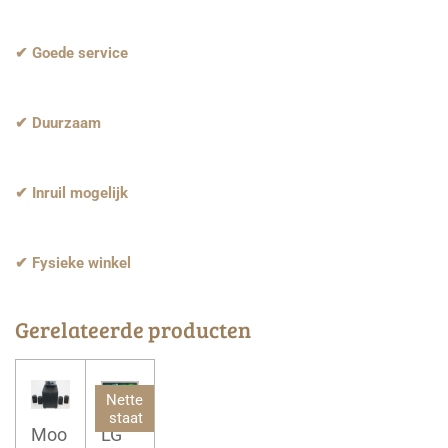
✔ Goede service
✔ Duurzaam
✔ Inruil mogelijk
✔ Fysieke winkel
Gerelateerde producten
Nette
staat
Moo
LG