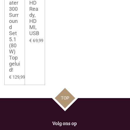
ater
HD
300
Rea
Surr
dy,
oun
HD
d
MI,
Set
USB
5.1
€ 69,99
(80
W)
Top
gelui
d!
€ 129,99
TOP
Volg ons op