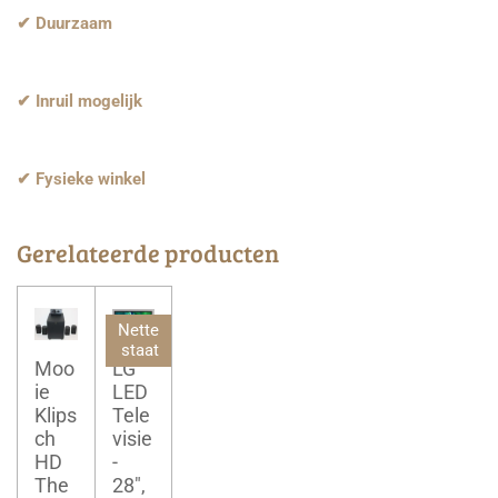
✔ Duurzaam
✔ Inruil mogelijk
✔ Fysieke winkel
Gerelateerde producten
Nette
staat
Moo
LG
ie
LED
Klips
Tele
ch
visie
HD
-
The
28",