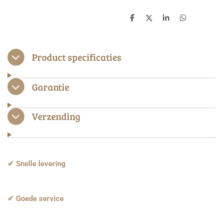
D
D
S
D
e
e
h
e
l
e
a
l
e
l
r
e
n
e
n
Product specificaties
Garantie
Verzending
✔ Snelle levering
✔ Goede service