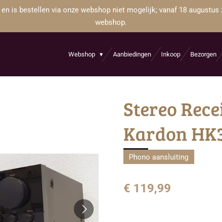
 en is bestellen via onze webshop niet mogelijk; vanaf 18 augustus 
webshop.
Webshop
Aanbiedingen
Inkoop
Bezorgen
Stereo Rece
Kardon HK3
Phono aansluiting
€ 119,99