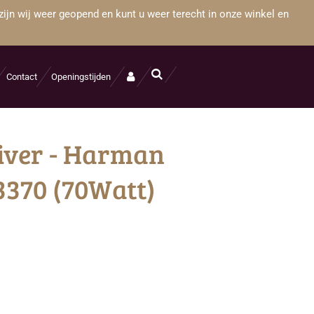
zijn wij weer geopend en kunt u weer terecht in onze winkel en
Contact
Openingstijden
iver - Harman
370 (70Watt)