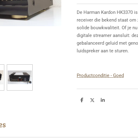
De Harman Kardon HK3370 is 
receiver die bekend staat om
solide bouwkwaliteit. Of je nu v
digitale streamer aansluit: dez
gebalanceerd geluid met gen
luidspreker aan te sturen.
Productconditie - Goed
D
D
S
e
e
h
l
e
a
e
l
r
n
e
es