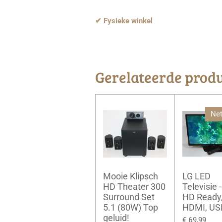
✔ Fysieke winkel
Gerelateerde prod
Net
Mooie Klipsch
LG LED
HD Theater 300
Televisie -
Surround Set
HD Ready
5.1 (80W) Top
HDMI, US
geluid!
€ 69,99