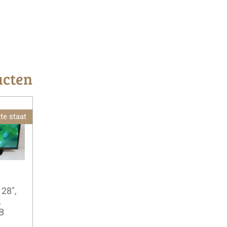
ucten
te staat
 28",
,
B