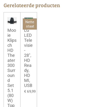
Gerelateerde producten
Nette
staat
Moo
LG
ie
LED
Klips
Tele
ch
visie
HD
-
The
28",
ater
HD
300
Rea
Surr
dy,
oun
HD
d
MI,
Set
USB
5.1
€ 69,99
(80
W)
Top