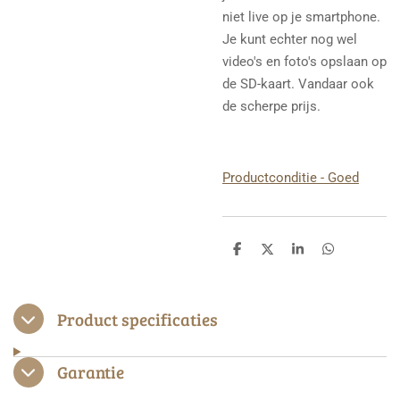
niet live op je smartphone.
Je kunt echter nog wel
video's en foto's opslaan op
de SD-kaart. Vandaar ook
de scherpe prijs.
Productconditie - Goed
D
D
S
D
e
e
h
e
l
e
a
l
e
l
r
e
n
e
n
Product specificaties
Garantie