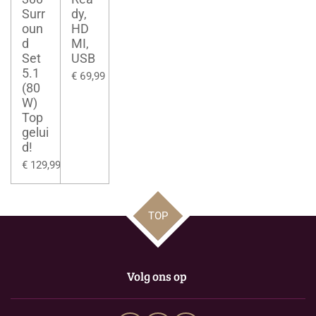
Surr
dy,
oun
HD
d
MI,
Set
USB
5.1
€ 69,99
(80
W)
Top
gelui
d!
€ 129,99
TOP
Volg ons op