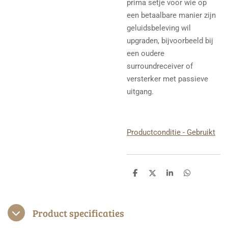
prima setje voor wie op
een betaalbare manier zijn
geluidsbeleving wil
upgraden, bijvoorbeeld bij
een oudere
surroundreceiver of
versterker met passieve
uitgang.
Productconditie - Gebruikt
D
D
S
D
e
e
h
e
l
e
a
l
e
l
r
e
n
e
n
Product specificaties