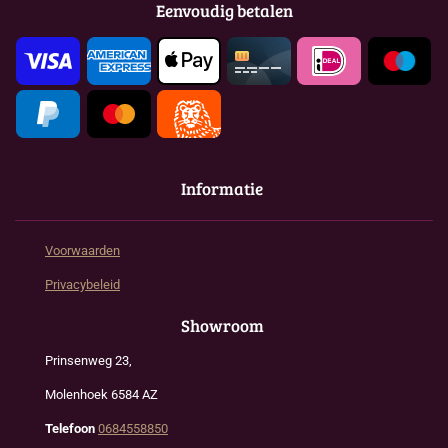
o
g
A
Eenvoudig betalen
o
r
p
k
a
p
m
Informatie
Voorwaarden
Privacybeleid
Showroom
Prinsenweg 23,
Molenhoek 6584 AZ
Telefoon
0684558850