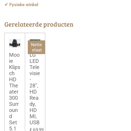
✔ Fysieke winkel
Gerelateerde producten
Nette
staat
Moo
LG
ie
LED
Klips
Tele
ch
visie
HD
-
The
28",
ater
HD
300
Rea
Surr
dy,
oun
HD
d
MI,
Set
USB
5.1
€ 69,99