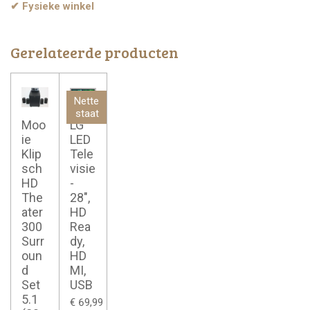
✔ Fysieke winkel
Gerelateerde producten
Nette
staat
Moo
LG
ie
LED
Klip
Tele
sch
visie
HD
-
The
28",
ater
HD
300
Rea
Surr
dy,
oun
HD
d
MI,
Set
USB
5.1
€ 69,99