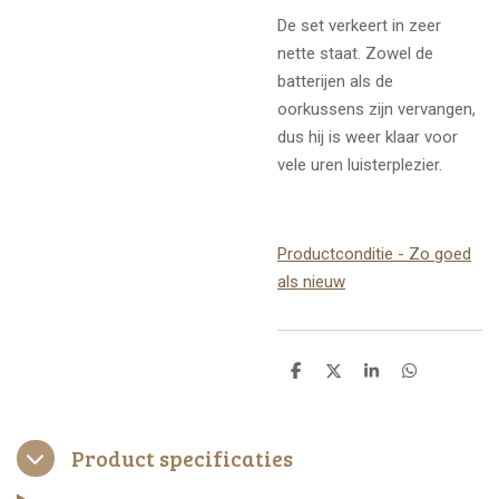
De set verkeert in zeer
nette staat. Zowel de
batterijen als de
oorkussens zijn vervangen,
dus hij is weer klaar voor
vele uren luisterplezier.
Productconditie - Zo goed
als nieuw
D
D
S
D
e
e
h
e
l
e
a
l
e
l
r
e
n
e
n
Product specificaties