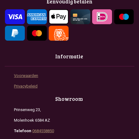
Eenvoudig betalen
o
r
p
k
a
p
m
Informatie
Voorwaarden
Privacybeleid
Showroom
Prinsenweg 23,
Molenhoek 6584 AZ
Telefoon
0684558850