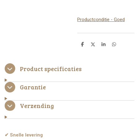
Productconditie - Goed
D
D
S
D
e
e
h
e
l
e
a
l
e
l
r
e
n
e
n
Product specificaties
Garantie
Verzending
✔ Snelle levering