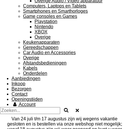
Overige Audio / Video apparatuur
Computers, Laptops en Tablets
Smartphones en Smarthorloges
Game consoles en Games
Playstation
Nintendo
XBOX
Overige
Keukenapparaten
Gereedschappen
Car Audio en Accessories
Overige
Afstandsbedieningen
Kabels
Onderdelen
Aanbiedingen
Inkoop
Bezorgen
Contact
Openingstijden
Account
Van 24 juli t/m 17 augustus zijn wij wegens vakantie
gesloten en is bestellen via onze webshop niet mogelijk;