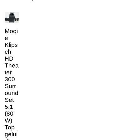
Mooi
e
Klips
ch
HD
Thea
ter
300
Surr
ound
Set
5.1
(80
W)
Top
gelui