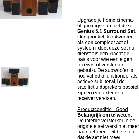
Upgrade
je
home
cinema-
of
gamingsetup
met
deze
Genius
5.1
Surround
Set
.
Oorspronkelijk
ontworpen
als
een
compleet
actief
systeem,
doet
deze
set
nu
dienst
als
een
krachtige
basis
voor
wie
een
eigen
receiver
of
versterker
gebruikt.
De
subwoofer
is
nog
volledig
functioneel
als
actieve
sub,
terwijl
de
satellietluidsprekers
passief
zijn
en
een
externe
5.1-
receiver
vereisen.
Productconditie - Goed
Belangrijk
om
te
weten:
De
interne
versterker
in
de
originele
set
werkt
niet
meer
naar
behoren
.
Dit
betekent
dat
de
set
niet
meer