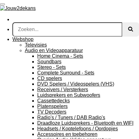
Ga
direct
naar
de
hoofdinhoud
Webshop
Televisies
Audio en Videoapparatuur
Home Cinema - Sets
Soundbars
Stereo - Sets
Complete Surround - Sets
CD spelers
DVD Spelers / Videospelers (VHS)
Receivers / Versterkers
Luidsprekers en Subwoofers
Cassettedecks
Platenspelers
TV Decoders
Radio's / Tuners / DAB Radio's
Draadloze Luidsprekers - Bluetooth en WIFI
Headsets / Koptelefoons / Oordopjes
Accessoires en toebehoren