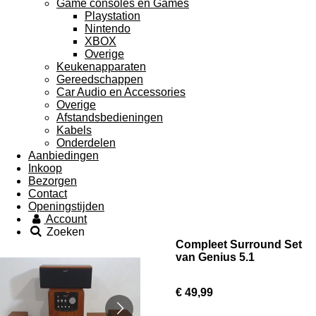
Game consoles en Games
Playstation
Nintendo
XBOX
Overige
Keukenapparaten
Gereedschappen
Car Audio en Accessories
Overige
Afstandsbedieningen
Kabels
Onderdelen
Aanbiedingen
Inkoop
Bezorgen
Contact
Openingstijden
Account
Zoeken
Compleet Surround Set
van Genius 5.1
€ 49,99