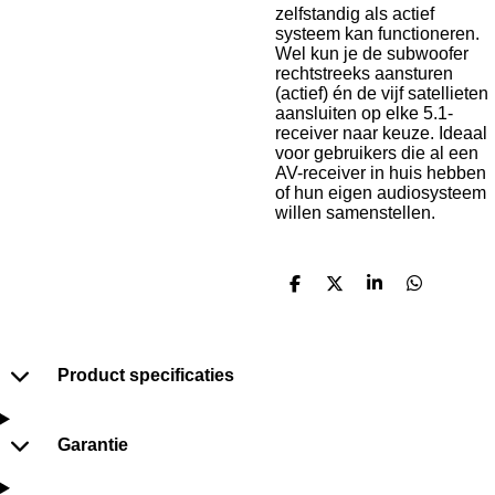
zelfstandig
als
actief
systeem
kan
functioneren.
Wel
kun
je
de
subwoofer
rechtstreeks
aansturen
(
actief)
én
de
vijf
satellieten
aansluiten
op
elke
5.1-
receiver
naar
keuze.
Ideaal
voor
gebruikers
die
al
een
AV-
receiver
in
huis
hebben
of
hun
eigen
audiosysteem
willen
samenstellen.
D
D
S
D
e
e
h
e
l
e
a
l
e
l
r
e
n
e
n
Product specificaties
Garantie