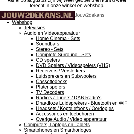
vanaf 18 augustus zijn wij weer geopend en kunt u weer
terecht in onze winkel en webshop.
Jouw2dekans
Webshop
Televisies
Audio en Videoapparatuur
Home Cinema - Sets
Soundbars
Stereo - Sets
Complete Surround - Sets
CD spelers
DVD Spelers / Videospelers (VHS)
Receivers / Versterkers
Luidsprekers en Subwoofers
Cassettedecks
Platenspelers
TV Decoders
Radio's / Tuners / DAB Radio's
Draadloze Luidsprekers - Bluetooth en WIFI
Headsets / Koptelefoons / Oordopjes
Accessoires en toebehoren
Overige Audio / Video apparatuur
Computers, Laptops en Tablets
Smartphones en Smarthorloges