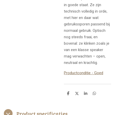
in goede staat. Ze zijn
technisch volledig in orde,
met hier en daar wat
gebruikssporen passend bij
normaal gebruik. Optisch
nog steeds fraai, en
bovenal: ze klinken zoals je
van een klasse speaker
mag verwachten – open,
neutraal en krachtig.
Productconditie - Goed
D
D
S
D
e
e
h
e
l
e
a
l
e
l
r
e
n
e
n
Product specificaties