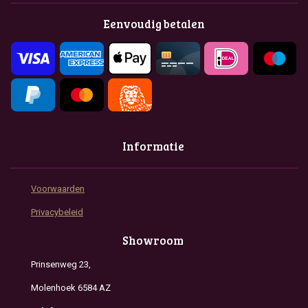
b
a
s
o
g
A
Eenvoudig betalen
o
r
p
k
a
p
m
Informatie
Voorwaarden
Privacybeleid
Showroom
Prinsenweg 23,
Molenhoek 6584 AZ