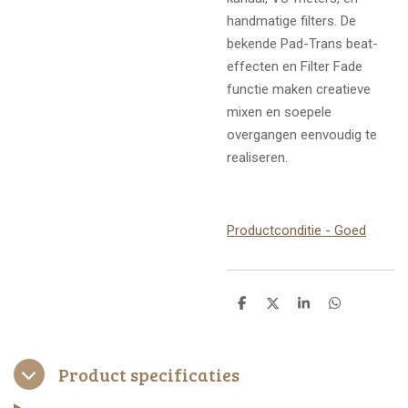
handmatige filters. De
bekende Pad-Trans beat-
effecten en Filter Fade
functie maken creatieve
mixen en soepele
overgangen eenvoudig te
realiseren.
Productconditie - Goed
D
D
S
D
e
e
h
e
l
e
a
l
e
l
r
e
n
e
n
Product specificaties