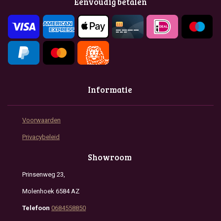
Eenvoudig betalen
o
r
p
k
a
p
m
Informatie
Voorwaarden
Privacybeleid
Showroom
Prinsenweg 23,
Molenhoek 6584 AZ
Telefoon
0684558850