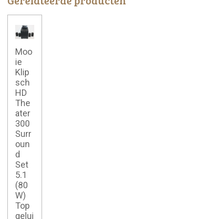
Gerelateerde producten
Moo
ie
Klip
sch
HD
The
ater
300
Surr
oun
d
Set
5.1
(80
W)
Top
gelui