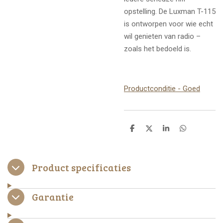
opstelling. De Luxman T-115
is ontworpen voor wie echt
wil genieten van radio –
zoals het bedoeld is.
Productconditie - Goed
D
D
S
D
e
e
h
e
l
e
a
l
e
l
r
e
n
e
n
Product specificaties
Garantie