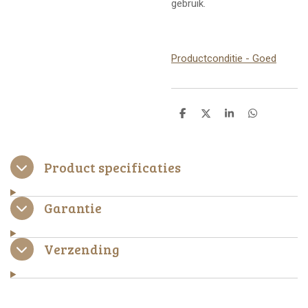
gebruik.
Productconditie - Goed
D
D
S
D
e
e
h
e
l
e
a
l
e
l
r
e
n
e
n
Product specificaties
Garantie
Verzending