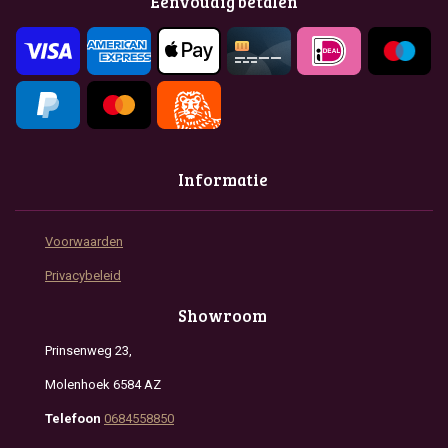
Eenvoudig betalen
o
r
p
k
a
p
m
Informatie
Voorwaarden
Privacybeleid
Showroom
Prinsenweg 23,
Molenhoek 6584 AZ
Telefoon
0684558850