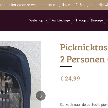
is bestellen via onze webshop niet mogelijk; vanaf 18 augustus zijn 
Webshop
Aanbiedingen
Inkoop
Bezorgen
Picknicktas
2 Personen
€ 24,99
Op zoek naar de perfecte pick