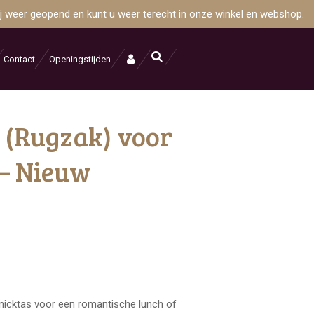
wij weer geopend en kunt u weer terecht in onze winkel en webshop.
Contact
Openingstijden
 (Rugzak) voor
 – Nieuw
nicktas voor een romantische lunch of