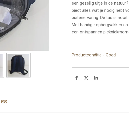
een gezellig uitje in de natuu
biedt alles wat je nodig hebt v
buitenervaring. De tas is nooit
Met handige opbergvakken en ee
een ontspannen picknickmome
Productconditie - Goed
D
D
S
e
e
h
l
e
a
e
l
r
n
e
ies