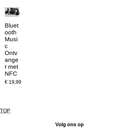
Nieuw
Bluet
ooth
Musi
c
Ontv
ange
r met
NFC
€ 19,99
TOP
Volg ons op