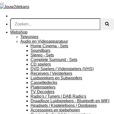
Ga
direct
naar
de
hoofdinhoud
Webshop
Televisies
Audio en Videoapparatuur
Home Cinema - Sets
Soundbars
Stereo - Sets
Complete Surround - Sets
CD spelers
DVD Spelers / Videospelers (VHS)
Receivers / Versterkers
Luidsprekers en Subwoofers
Cassettedecks
Platenspelers
TV Decoders
Radio's / Tuners / DAB Radio's
Draadloze Luidsprekers - Bluetooth en WIFI
Headsets / Koptelefoons / Oordopjes
Accessoires en toebehoren