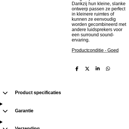
Dankzij hun kleine, slanke
ontwerp passen ze perfect
in kleinere ruimtes of
kunnen ze eenvoudig
worden gecombineerd met
andere luidsprekers voor
een surround sound-
ervaring.
Productconditie - Goed
D
D
S
D
e
e
h
e
l
e
a
l
e
l
r
e
n
e
n
Product specificaties
Garantie
Verzending