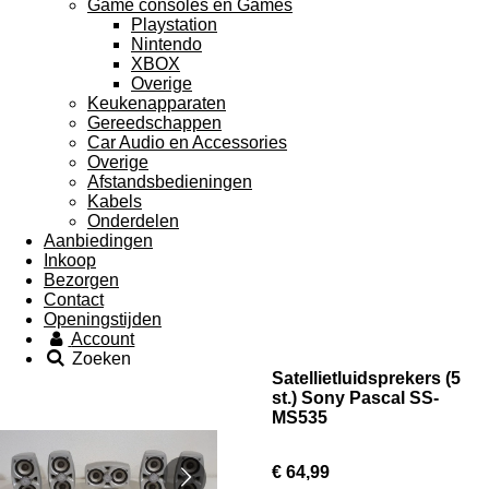
Game consoles en Games
Playstation
Nintendo
XBOX
Overige
Keukenapparaten
Gereedschappen
Car Audio en Accessories
Overige
Afstandsbedieningen
Kabels
Onderdelen
Aanbiedingen
Inkoop
Bezorgen
Contact
Openingstijden
Account
Zoeken
Satellietluidsprekers (5
st.) Sony Pascal SS-
MS535
€ 64,99