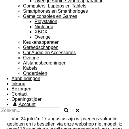
Overige Audio / Video apparatuur
Computers, Laptops en Tablets
Smartphones en Smarthorloges
Game consoles en Games
Playstation
Nintendo
XBOX
Overige
Keukenapparaten
Gereedschappen
Car Audio en Accessories
Overige
Afstandsbedieningen
Kabels
Onderdelen
Aanbiedingen
Inkoop
Bezorgen
Contact
Openingstijden
Account
Van 24 juli t/m 17 augustus zijn wij wegens vakantie
gesloten en is bestellen via onze webshop niet mogelijk;