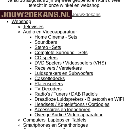
vanaf 18 augustus zijn wij weer geopend en kunt u weer
terecht in onze winkel en webshop.
Jouw2dekans
Webshop
Televisies
Audio en Videoapparatuur
Home Cinema - Sets
Soundbars
Stereo - Sets
Complete Surround - Sets
CD spelers
DVD Spelers / Videospelers (VHS)
Receivers / Versterkers
Luidsprekers en Subwoofers
Cassettedecks
Platenspelers
TV Decoders
Radio's / Tuners / DAB Radio's
Draadloze Luidsprekers - Bluetooth en WIFI
Headsets / Koptelefoons / Oordopjes
Accessoires en toebehoren
Overige Audio / Video apparatuur
Computers, Laptops en Tablets
Smartphones en Smarthorloges