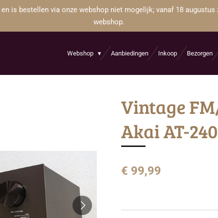
 en is bestellen via onze webshop niet mogelijk; vanaf 18 augustus 
webshop.
Webshop
Aanbiedingen
Inkoop
Bezorgen
Vintage FM
Akai AT-24
€ 99,99