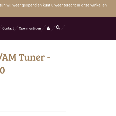
zijn wij weer geopend en kunt u weer terecht in onze winkel en
Contact
Openingstijden
/AM Tuner -
00