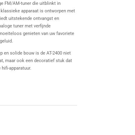
ge FM/AM-tuner die uitblinkt in
it klassieke apparaat is ontworpen met
biedt uitstekende ontvangst en
naloge tuner met verfijnde
oeiteloos genieten van uw favoriete
geluid.
rp en solide bouw is de AT-2400 niet
at, maar ook een decoratief stuk dat
 hifi-apparatuur.