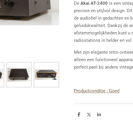
De
Akai AT-2400
is een vinta
precisie en stijlvol design. D
de audiofiel in gedachten en 
geluidskwaliteit. Dankzij de a
afstemmogelijkheden kunt u m
radiostations in helder en vol 
Met zijn elegante retro-ontwe
alleen een functioneel appara
perfect past bij andere vintage
Productconditie - Goed
D
D
S
e
e
h
l
e
a
e
l
r