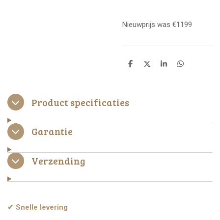
Nieuwprijs was €1199
D
D
S
D
e
e
h
e
l
e
a
l
e
l
r
e
n
e
n
Product specificaties
Garantie
Verzending
✔ Snelle levering