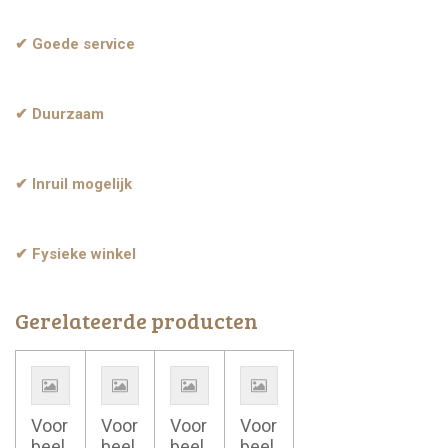
✔ Goede service
✔ Duurzaam
✔ Inruil mogelijk
✔ Fysieke winkel
Gerelateerde producten
Voor
Voor
Voor
Voor
beel
beel
beel
beel