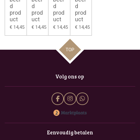
d
d
d
d
prod
prod
prod
prod
uct
uct
uct
uct
€ 14,45
€ 14,45
€ 14,45
€ 14,45
TOP
Volg ons op
F
I
W
a
n
h
c
s
a
e
t
t
b
a
s
o
g
A
Eenvoudig betalen
o
r
p