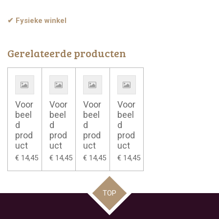
✔ Fysieke winkel
Gerelateerde producten
Voor
Voor
Voor
Voor
beel
beel
beel
beel
d
d
d
d
prod
prod
prod
prod
uct
uct
uct
uct
€ 14,45
€ 14,45
€ 14,45
€ 14,45
TOP