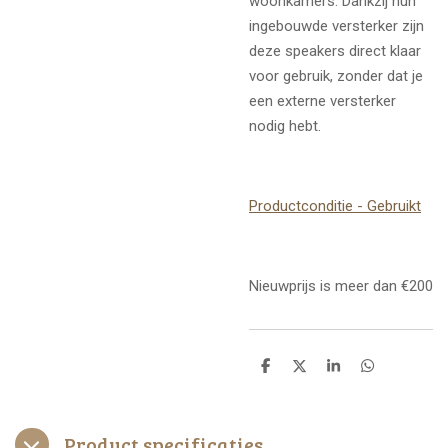
woonkamers. Dankzij hun
ingebouwde versterker zijn
deze speakers direct klaar
voor gebruik, zonder dat je
een externe versterker
nodig hebt.
Productconditie - Gebruikt
Nieuwprijs is meer dan €200
D
D
S
D
e
e
h
e
l
e
a
l
e
l
r
e
n
e
n
Product specificaties