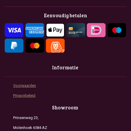
e
t
t
b
a
s
o
g
A
Eenvoudig betalen
o
r
p
k
a
p
m
Informatie
Voorwaarden
Privacybeleid
Showroom
Prinsenweg 23,
Molenhoek 6584 AZ