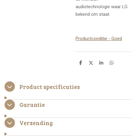
audiotechnologie waar LG
bekend om staat.
Productconditie - Goed
D
D
S
D
e
e
h
e
l
e
a
l
e
l
r
e
n
e
n
Product specificaties
Garantie
Verzending