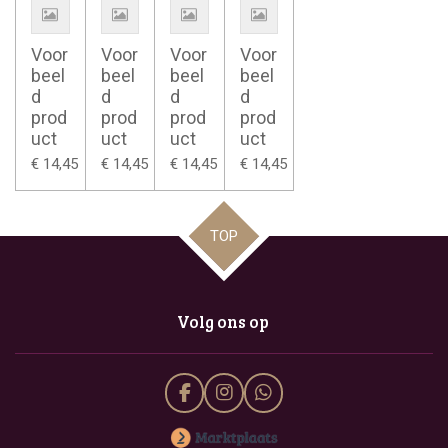
Voor
Voor
Voor
Voor
beel
beel
beel
beel
d
d
d
d
prod
prod
prod
prod
uct
uct
uct
uct
€ 14,45
€ 14,45
€ 14,45
€ 14,45
TOP
Volg ons op
F
I
W
a
n
h
c
s
a