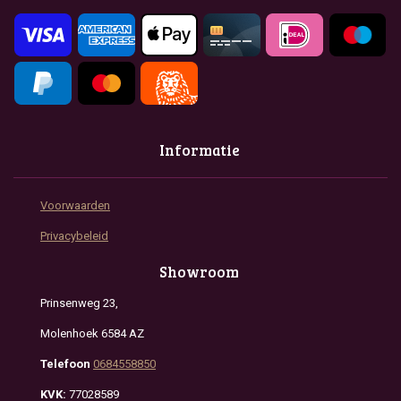
k
a
p
m
Informatie
Voorwaarden
Privacybeleid
Showroom
Prinsenweg 23,
Molenhoek 6584 AZ
Telefoon
0684558850
KVK:
77028589