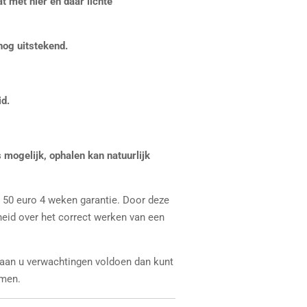
t met hier en daar lichte
nog uitstekend.
id.
 mogelijk, ophalen kan natuurlijk
n 50 euro 4 weken garantie. Door deze
heid over het correct werken van een
 aan u verwachtingen voldoen dan kunt
men.