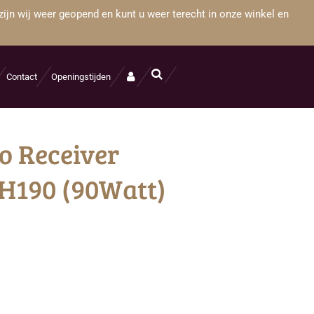
zijn wij weer geopend en kunt u weer terecht in onze winkel en
Contact
Openingstijden
o Receiver
H190 (90Watt)