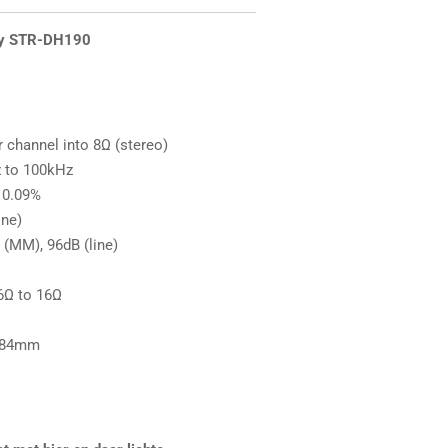
ny STR-DH190
 channel into 8Ω (stereo)
 to 100kHz
 0.09%
ine)
 (MM), 96dB (line)
6Ω to 16Ω
 284mm