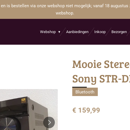
 en is bestellen via onze webshop niet mogelijk; vanaf 18 augustus 
webshop.
Webshop
Aanbiedingen
Inkoop
Bezorgen
Mooie Stere
Sony STR-D
Bluetooth
€ 159,99