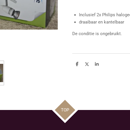
Inclusief 2x Philips halo
draaibaar en kantelbaar
De conditie is ongebruikt.
D
D
S
e
e
h
l
e
a
e
l
r
n
e
TOP