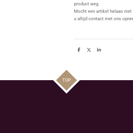
product weg.
Mocht een artikel helaas niet
u altijd contact met ons opn
D
D
S
e
e
h
l
e
a
e
l
r
n
e
TOP