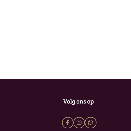
Volg ons op
F
I
W
a
n
h