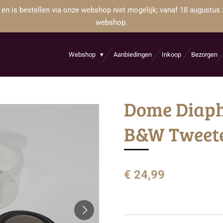
 en is bestellen via onze webshop niet mogelijk; vanaf 18 augustus 
webshop.
Webshop
Aanbiedingen
Inkoop
Bezorgen
Dome Diap
B&W Tweete
€ 24,99