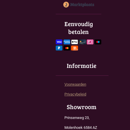
c
s
a
e
t
t
b
a
s
o
g
A
Eenvoudig
o
r
p
betalen
k
a
p
m
Informatie
Voorwaarden
Privacybeleid
Showroom
Prinsenweg 23,
Molenhoek 6584 AZ