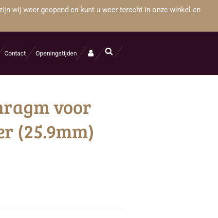
zijn wij weer geopend en kunt u weer terecht in onze winkel en
Contact
Openingstijden
hragm voor
r (25.9mm)