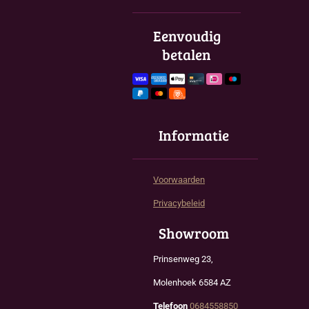
e
t
t
b
a
s
o
g
A
Eenvoudig
o
r
p
betalen
k
a
p
m
Informatie
Voorwaarden
Privacybeleid
Showroom
Prinsenweg 23,
Molenhoek 6584 AZ
Telefoon
0684558850