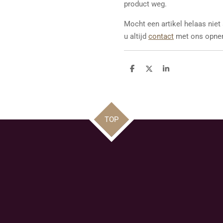
product weg.
Mocht een artikel helaas niet
u altijd
contact
met ons opne
D
D
S
e
e
h
l
e
a
e
l
r
n
e
TOP