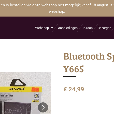
 en is bestellen via onze webshop niet mogelijk; vanaf 18 augustus 
webshop.
Webshop
Aanbiedingen
Inkoop
Bezorgen
Bluetooth S
Y665
€ 24,99