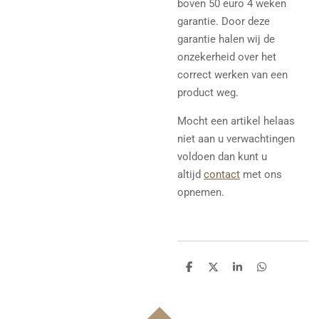
boven 50 euro 4 weken
garantie. Door deze
garantie halen wij de
onzekerheid over het
correct werken van een
product weg.
Mocht een artikel helaas
niet aan u verwachtingen
voldoen dan kunt u
altijd
contact
met ons
opnemen.
D
D
S
D
e
e
h
e
l
e
a
l
e
l
r
e
n
e
n