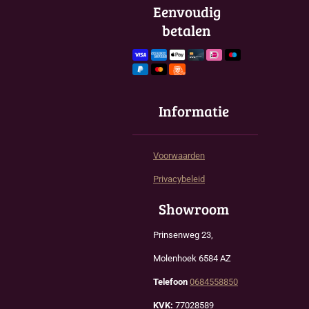
o
g
A
Eenvoudig
o
r
p
betalen
k
a
p
m
Informatie
Voorwaarden
Privacybeleid
Showroom
Prinsenweg 23,
Molenhoek 6584 AZ
Telefoon
0684558850
KVK:
77028589