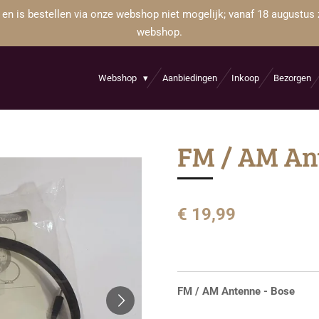
 en is bestellen via onze webshop niet mogelijk; vanaf 18 augustus 
webshop.
Webshop
Aanbiedingen
Inkoop
Bezorgen
FM / AM Ant
€ 19,99
FM / AM Antenne - Bose