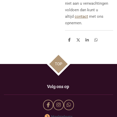
niet aan u verwachtingen
voldoen dan kunt u
altijd
contact
met ons
opnemen.
D
D
S
D
e
e
h
e
l
e
a
l
e
l
r
e
n
e
n
TOP
Volg ons op
F
I
W
a
n
h
c
s
a