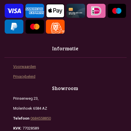
k
a
p
m
Informatie
Voorwaarden
Privacybeleid
Showroom
Prinsenweg 23,
Molenhoek 6584 AZ
Telefoon
0684558850
KVK:
77028589