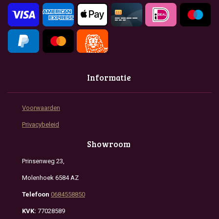
k
a
p
m
Informatie
Voorwaarden
Privacybeleid
Showroom
Prinsenweg 23,
Molenhoek 6584 AZ
Telefoon
0684558850
KVK:
77028589