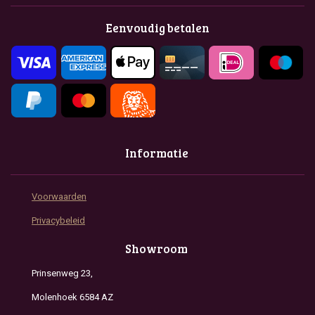
b
a
s
o
g
A
Eenvoudig betalen
o
r
p
k
a
p
m
Informatie
Voorwaarden
Privacybeleid
Showroom
Prinsenweg 23,
Molenhoek 6584 AZ