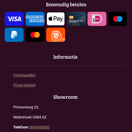
o
g
A
Eenvoudig betalen
o
r
p
k
a
p
m
Informatie
Voorwaarden
Privacybeleid
Showroom
Prinsenweg 23,
Molenhoek 6584 AZ
Telefoon
0684558850