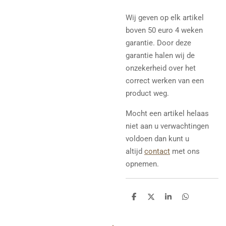
Wij geven op elk artikel
boven 50 euro 4 weken
garantie. Door deze
garantie halen wij de
onzekerheid over het
correct werken van een
product weg.
Mocht een artikel helaas
niet aan u verwachtingen
voldoen dan kunt u
altijd
contact
met ons
opnemen.
D
D
S
D
e
e
h
e
l
e
a
l
e
l
r
e