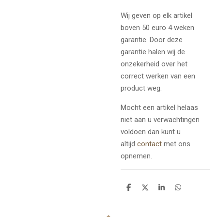
Wij geven op elk artikel
boven 50 euro 4 weken
garantie. Door deze
garantie halen wij de
onzekerheid over het
correct werken van een
product weg.
Mocht een artikel helaas
niet aan u verwachtingen
voldoen dan kunt u
altijd
contact
met ons
opnemen.
D
D
S
D
e
e
h
e
l
e
a
l
e
l
r
e