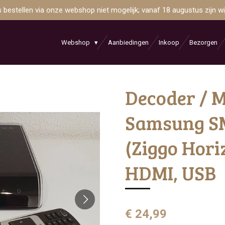
is bestellen via onze webshop niet mogelijk; vanaf 18 augustus zijn 
Webshop
Aanbiedingen
Inkoop
Bezorgen
Decoder / 
Samsung S
(Ziggo Horiz
HDMI, USB
€ 24,99