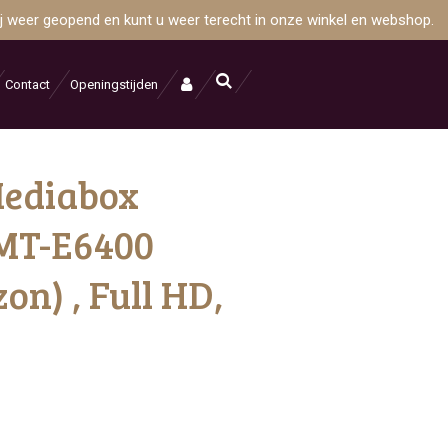
wij weer geopend en kunt u weer terecht in onze winkel en webshop.
Contact
Openingstijden
Mediabox
MT-E6400
on) , Full HD,