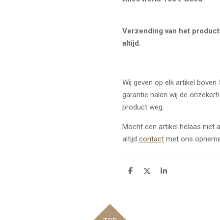
Verzending van het product 
altijd.
Wij geven op elk artikel boven
garantie halen wij de onzeker
product weg.
Mocht een artikel helaas niet
altijd
contact
met ons opneme
D
D
S
e
e
h
l
e
a
e
l
r
n
e