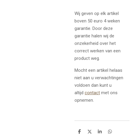
Wij geven op elk artikel
boven 50 euro 4 weken
garantie. Door deze
garantie halen wij de
onzekerheid over het
correct werken van een
product weg.
Mocht een artikel helaas
niet aan u verwachtingen
voldoen dan kunt u
altijd
contact
met ons
opnemen.
D
D
S
D