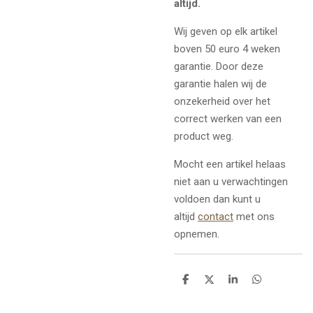
altijd.
Wij geven op elk artikel
boven 50 euro 4 weken
garantie. Door deze
garantie halen wij de
onzekerheid over het
correct werken van een
product weg.
Mocht een artikel helaas
niet aan u verwachtingen
voldoen dan kunt u
altijd
contact
met ons
opnemen.
D
D
S
D
e
e
h
e
l
e
a
l